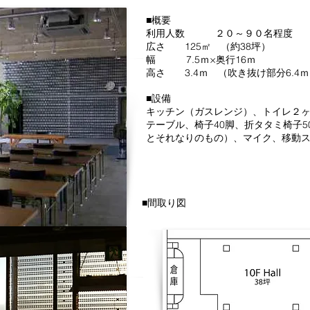
■概要
利用人数 ２０～９０名程度
広さ 125㎡ （約38坪）
幅 7.5ｍ×奥行16ｍ
高さ 3.4ｍ （吹き抜け部分6.4
■設備
キッチン（ガスレンジ）、トイレ２
テーブル、椅子40脚、折タタミ椅子5
とそれなりのもの）、マイク、移動
■間取り図