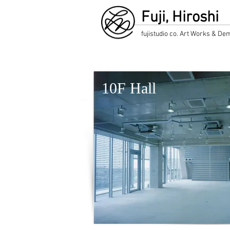
Fuji, Hiroshi
fujistudio co. Art Works & De
​10F Hall