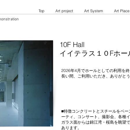
Top
Art project
Art System
Art Place
monstration
10F Hall
イイテラス１０Fホー
2026年4月でホールとしての利用を
​長い間、ご利用いただき、ありがと
■特徴
コンクリートとスチールをベー
ーティ、コンサート、撮影会、各種
ガラス面からは錦江湾・桜島を眺望
あります。