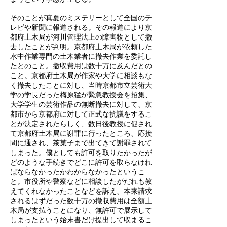
そのことが真夏のミステリーとして全国のテ
レビや新聞に報道される。その報道により京
都府土木局が河川管理法上の障害物として撤
去したことが判明。京都府土木局が依頼した
水中作業専門の土木業者に撤去作業を委託し
たとのこと。撤収費用は数十万
に及んだとの
こと。京都府土木局が作家や大学に相談もな
く撤去したことに対し、当時京都市立芸術大
学の学長だった梅原猛が緊急教授会を招集、
大学学生の芸術作品の無断撤去に対して、京
都市から京都府に対して正式な抗議をするこ
とが決定されたらしく、数日後教授に促され
て京都府土木局に謝罪に行ったところ、応接
間に通され、茶菓子まで出てきて謝罪されて
しまった。僕としても許可を取りたかったが
どのような手続きでどこに許可を取らなけれ
ばならなかったかわからなかったというこ
と。市役所や警察などに相談したがだれも教
えてくれなかったことなどを訴え、本来請求
されるはずだった数十万の撤収費用は全額土
木局が支払うことになり、無許可で展示して
しまったという始末書だけ提出して収まるこ