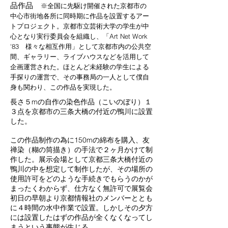
品作品
※全国に先駆け開催された京都市の
中心市街地各所に同時期に作品を設置するアー
トプロジェクト。京都市立芸術大学の学生が中
心となり実行委員会を組織し、「Art Net Work
'83 様々な相互作用」として京都市内の公共空
間、ギャラリー、ライブハウスなどを活用して
企画運営された。ほとんど未経験の学生による
手探りの運営で、その事務局の一人と​して僕自
身も関わり、この作品を実現した。
長さ５mの自作の染色作品（こいのぼり）１
３点を京都市の三条大橋の付近の鴨川に設置
した。
この作品制作の為に150mの綿布を購入、友
禅染（
糊の筒描き）の手法で２ヶ月かけて制
作した。展示会場として京都三条大橋付近の
鴨川の中を想定して制作したが、その場所の
使用許可をどのような手続きでもらうのかが
まったくわからず、仕方なく無許可で展覧会
初日の早朝より京都情報社のメンバーととも
に４時間の水中作業で設置。しかしその夕方
には設置したはずの作品が全くなくなってし
まうという事態が生じる。