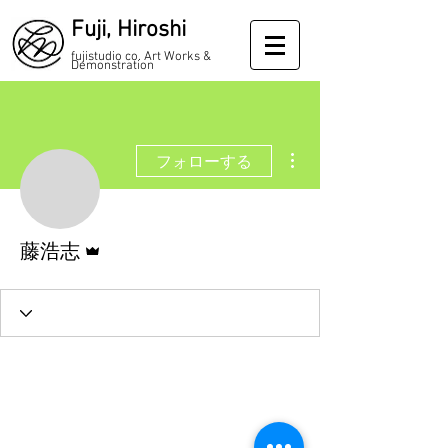
Fuji, Hiroshi
fujistudio co. Art Works &
Demonstration
その他
フォローする
管理者
藤浩志