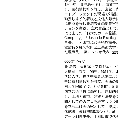
1960年 鹿児島生まれ。京都
し、京都情報社を設立。京都市内
ートプロジェクトの現場で対話
勤務し原初的表現と文化人類学
に拠点を移し藤浩志企画制作室
ションを実践。 主な作品として
はじまった「お米のカエル物語」。家庭廃材
Company」「Jurassic
事長。十和田市現代美術館館長
館館長を経て秋田公立美術大学
た理事長。 藤スタジオ代表
htt
600文字程度
藤 浩志 美術家・プロジェクト
大島紬、数学、物理、幾何学、
学に入学。在学中演劇活動に没
中に京都情報社を設立。美術の
同大学院修了後、社会制度、組
国立芸術学校に勤務し、原初的
し、土地と都市、建築と法規を
間としてのカフェを経営しつつ
を立ち上げ美術家として「拠点
化施設、教育機関に関わり、新
アーツ副理事長。十和田市現代