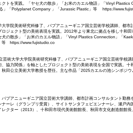
実践。「ヤセ犬の散歩」「お米のカエル物語」「Vinyl Plastics Con
planet Company 」「Jurassic Plastic」等 https://www.fujistu
家
学大学院美術研究科修了、パプアニューギニア国立芸術学校講師、都市
ロジェクト型の美術表現を実践。2012年より東北に拠点を移し十和田
」「お米のカエル物語」「Vinyl Plastics Connection」「Ka
ic」等
https://www.fujistudio.co
家
市立芸術大学大学院美術研究科修了、パプアニューギニア国立芸術学校講
術、協力関係」を軸としたプロジェクト型の美術表現を全国で実践。
十
秋田公立美術大学教授を歴任。主な作品「2025カエルの池シンポジウム」
家
、パプアニューギニア国立芸術大学講師、都市計画コンサルタント勤務
ンナーレ（グランプリ受賞）、サイトサンタフェビエンナーレ、瀬戸内
レクター（2013）、十和田市現代美術館館長、秋田市文化創造館館長