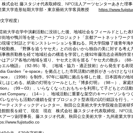
NPO法人アーツセンターあきた理
 株式会社 藤スタジオ代表取締役、
産業大学造形短期大学部・東京藝術大学客員教授
https://www.fujistu
0文字程度）
立芸術大学在学中演劇活動に没頭した後、地域社会をフィールドとした表
街地や鴨川等を使ったアートプロジェクト「京都アートネットワーク‘8
の現場で対話とデモンストレーションを重ねる。同大学院修了後青年海
学校勤務。『野豚を追うヤセ犬』との出会いから独自の美に対する考え方
画事務所勤務を経て地域社会の構造を学習した後92年藤浩志企画制作室
はアジア各地の地域を巡り、ヤセ犬と街を巡る『ヤセ犬の散歩』（88-
エル物語』（92-95）等、［地域・協力・適正技術］から発生する表
ia Garden『e-space』を拠点とした市民活動の挫折がきっかけとな
errace」（1998）を制作。97年に福岡に拠点を移した後、日本固有の
誤しはじめる。紙袋の灯明をツールとした『博多灯明』（98～）、家庭
 Connection』（99～03）、いらなくなったおもちゃを利用して子どもとの
yplanet Company」（14～）、地域活動に重要な架空のキーパーソンを
、ズレながらも活動の連鎖を促すプロジェクト型表現の試行錯誤を行う。
アーティスティックディレクター、秋田公立美術大学大学院複合芸術研
NPO
造館館長を経て、現在 現在 株式会社 藤スタジオ代表取締役、
藤スタジオ代表、秋田公立美術大学・九州産業大学
ラスアーツ副理事長、
tps://www.fujistudio.co