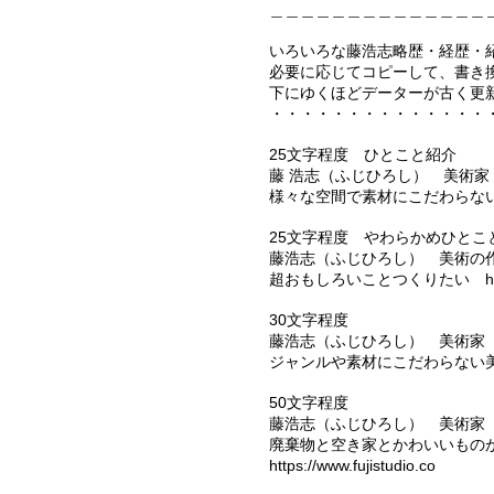
＿＿＿＿＿＿＿＿＿＿＿＿＿＿＿＿___
いろいろな藤浩志略歴・経歴・
必要に応じてコピーして、書き
下にゆくほどデーターが古く更
・・・・・・・・・・・・・・
25文字程度 ひとこと紹介
藤 浩志（ふじひろし） 美術
様々な空間で素材にこだわらない美術表現を
25文字程度 やわらかめひとこ
藤浩志（ふじひろし） 美術の
超おもしろいことつくりたい
h
30文字程度
藤浩志（ふじひろし） 美術
ジャンルや素材にこだわらない
50文字程度
藤浩志（ふじひろし） 美術家
廃棄物と空き家とかわいいもの
https://www.fujistudio.co