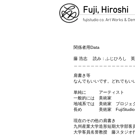
Fuji, Hiroshi
fujistudio co. Art Works & De
関係者用Data
藤 浩志 読み：ふじひろし 英語表記：
＿＿＿＿＿＿＿＿＿＿＿＿＿＿
肩書き等
なんでもいいです。どれでもい
単純に アーティスト
一般的には
美術家
地域系では
美術家 プロジェ
長め
美術家 FujiStu
現在のその他の肩書き
九州産業大学造形短期大学部客
大学客員名誉教授 藤スタジオ代