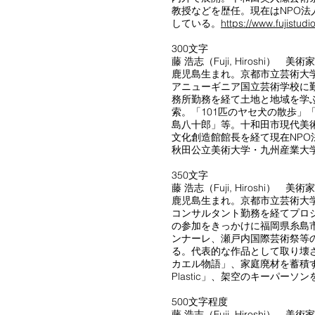
教授などを歴任。現在はNPO
している。
https://www.fujistudi
300文字
藤 浩志（Fuji, Hiroshi）
鹿児島生まれ。京都市立芸術大
アニューギニア国立芸術学校に
務所勤務を経て土地と地域を学
索。「101匹のヤセ犬の散歩」「お米のカエ
島八十郎」等。十和田市現代美
文化創造館館長を経て現在NPO
秋田公立美術大学・九州産業大
350文字
藤 浩志（Fuji, Hiroshi） 美術家
鹿児島生まれ。京都市立芸術大
コンサルタント勤務を経てプロ
の参加をきっかけに福岡県糸島
ンナーレ、瀬戸内国際芸術祭等
る。代表的な作品として取り壊
カエル物語」、家庭廃材を蓄積する「Vin
Plastic」、架空のキーパー
500文字程度
藤 浩志（Fuji, Hiroshi）