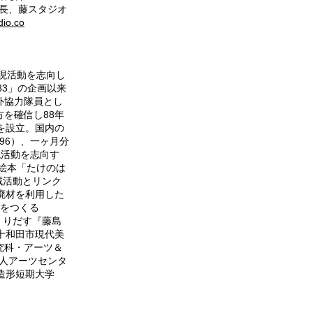
事長、藤スタジオ
dio.co
現活動を志向し
3」の企画以来
外協力隊員とし
を確信し88年
を設立。国内の
96）、一ヶ月分
現活動を志向す
り絵本「たけのは
地域活動とリンク
廃材を利用した
活動をつくる
つくりだす『藤島
十和田市現代美
究科・アーツ＆
法人アーツセンタ
造形短期大学