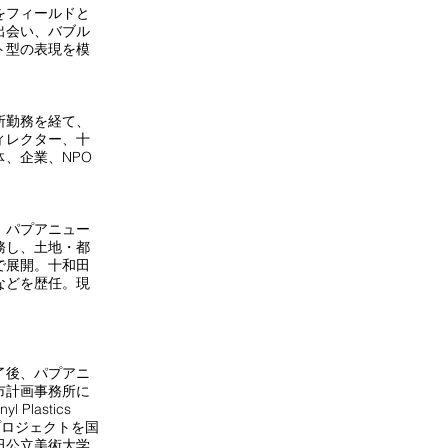
をフィールドと
出会い、バブル
ト型の表現を模
所勤務を経て、
ィレクター、十
、企業、NPO
、パプアニュー
務し、土地・都
で展開。十和田
などを歴任。現
了後、パプアニ
市計画事務所に
astics
ートプロジェクトを国
田公立美術大学