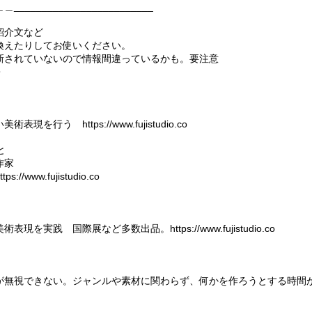
______________________
紹介文など
換えたりしてお使いください。
新されていないので情報間違っているかも。要注意
・
家
行う https://www.fujistudio.co
と
作家
ttps://www.fujistudio.co
家
美術表現を実践 国際展など多数出品。
https://www.fujistudio.co
が無視できない。ジャンルや素材に関わらず、何かを作ろうとする時間