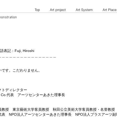
Top
Art project
Art System
Art Place
monstration
Fuji, Hiroshi
＿＿＿＿＿＿＿＿＿＿＿＿＿＿＿＿
いです。こだわりません。
クトディレクター
dio Co.代表 アーツセンターあきた理事長
員教授 東京藝術大学客員教授 秋田公立美術大学客員教授・名誉教授
表 NPO法人アーツセンターあきた理事長 NPO法人プラスアーツ副