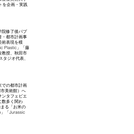
トを企画・実践
学院修了後パプ
者・都市計画事
美術表現を模
 Plastic」「藤
攻教授、秋田市
スタジオ代表、
京での都市計画
岡市美術館）へ
サンタフェビエ
に数多く関わ
始まる「お米の
「Jurassic