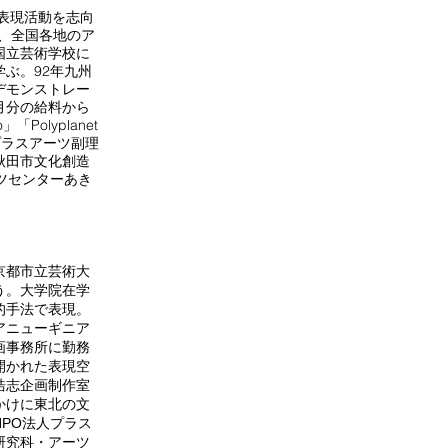
表現活動を志向
、全国各地のア
国立芸術学校に
ぶ。92年九州
デモンストレー
月分の給料から
Polyplanet
人プラスアーツ副理
秋田市文化創造
ツセンターあき
京都市立芸術大
う。大学院在学
的手法で表現。
アニューギニア
画事務所に勤務
開かれた表現空
浩志企画制作室
かけに東北の文
PO法人プラス
研究科・アーツ