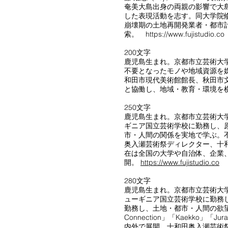
奄美大島出身の両親の影響で大
した表現活動を志す。同大学院
崩壊期の土地再開発業者・都市
索。 https://www.fujistudio.co
200文字
鹿児島生まれ。京都市立芸術大
不要となったモノや地域資源を
和田市現代美術館館長、秋田市
と協働し、地域・教育・環境を
250文字
鹿児島生まれ。京都市立芸術大
ギニア国立芸術学校に勤務し、
市・人間の関係を実地で学ぶ。
奥入瀬芸術祭ディレクター、十
在は全国の大学や自治体、企業
開。
https://www.fujistudio.co
280文字
鹿児島生まれ。京都市立芸術大
ューギニア国立芸術学校に勤務
勤務し、土地・都市・人間の欲望を見
Connection」「Kaekko」
内外で展開。十和田奥入瀬芸術