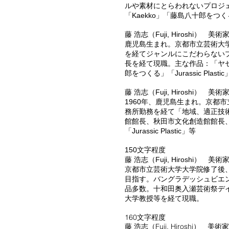
ルや素材にとらわれないプロジェクトを
「Kaekko」「藤島八十郎をつくる」「Poly
藤 浩志（Fuji, Hiroshi） 美術
鹿児島生まれ。京都市立芸術大
を経てジャンルにこだわらないプ
長を経て現職。主な作品：「ヤセ犬の散歩
郎をつくる」「Jurassic Plast
藤 浩志（Fuji, Hiroshi） 美術
1960年、鹿児島生まれ。京都
務所勤務を経て「地域、適正技
館館長、秋田市文化創造館館長、
「Jurassic Plastic」等
150文字程度
藤 浩志（Fuji, Hiroshi） 美術
京都市立芸術大学大学院修了後
目指す。バングラデッシュビエ
品多数。十和田奥入瀬芸術祭デイ
大学教授等を経て現職。
160文字程度
藤 浩志（Fuji, Hiroshi） 美術家