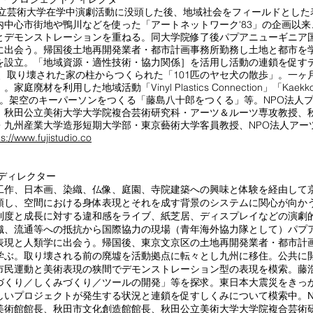
市立芸術大学在学中演劇活動に没頭した後、地域社会をフィールドとした
中心市街地や鴨川などを使った「アートネットワーク'83」の企画以来
とデモンストレーションを重ねる。同大学院修了後パプアニューギニア
に出会う。帰国後土地再開発業者・都市計画事務所勤務し土地と都市を学
を設立。「地域資源・適性技術・協力関係］を活用し活動の連鎖を促す
、取り壊された家の柱からつくられた「101匹のヤセ犬の散歩」。一ヶ
を利用した地域活動「Vinyl Plastics Connection」「Kaekko」「
 Plastic」。架空のキーパーソンをつくる「藤島八十郎をつくる」等。NPO法
、秋田公立美術大学大学院複合芸術研究科・アーツ＆ルーツ専攻教授、
・九州産業大学造形短期大学部・東京藝術大学客員教授、NPO法人アー
ps://www.fujistudio.co
ディレクター
工作、日本画、染織、仏像、庭園、寺院建築への興味と体験を経由して
頭し、空間における身体表現とそれを成す背景のシステムに関心が向か
制度と成長に対する違和感をライブ、紙芝居、ディスプレイなどの演劇
織、流通等への抵抗から国際協力の現場（青年海外協力隊として）パプ
表現と人類学に出会う。帰国後、東京文京区の土地再開発業者・都市計
学ぶ。取り壊される前の廃墟を活動拠点に転々とし九州に移住。公共に
市民運動と美術表現の狭間でデモンストレーション型の表現を模索。藤
づくり／しくみづくり／ツールの開発」等を探求。東日本大震災をきっ
しいプロジェクトが発生する状況と連鎖を促すしくみについて模索中。N
美術館館長、秋田市文化創造館館長、秋田公立美術大学大学院複合芸術