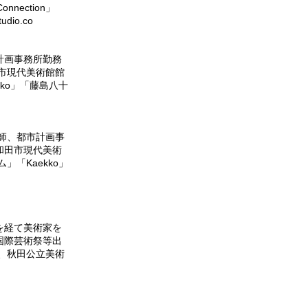
nection」
dio.co
計画事務所勤務
市現代美術館館
ekko」「藤島八十
師、都市計画事
和田市現代美術
「Kaekko」
を経て美術家を
国際芸術祭等出
、秋田公立美術