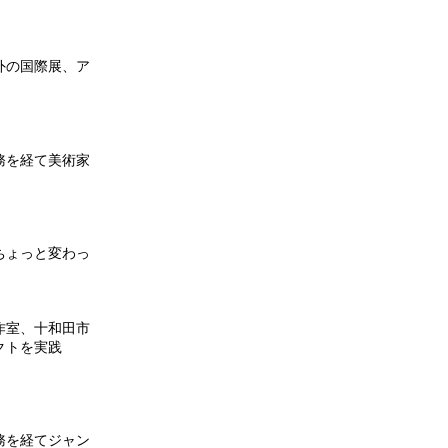
外の国際展、ア
務を経て美術家
ちょっと変わっ
作室、十和田市
ェクトを実践
務を経てジャン