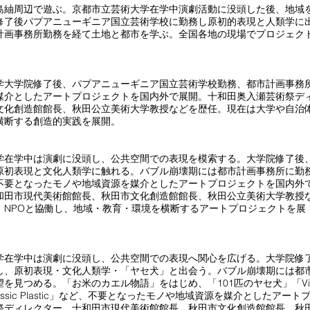
島紬周辺で遊ぶ。京都市立芸術大学在学中演劇活動に没頭した後、地域
修了後パプアニューギニア国立芸術学校に勤務し原初的表現と人類学に
計画事務所勤務を経て土地と都市を学ぶ。全国各地の現場でプロジェク
学大学院修了後、パプアニューギニア国立芸術学校勤務、都市計画事務
媒介としたアートプロジェクトを国内外で展開。十和田奥入瀬芸術祭デ
文化創造館館長、秋田公立美術大学教授などを歴任。現在は大学や自治体
横断する創造的実践を展開。
学在学中は演劇に没頭し、公共空間での表現を模索する。大学院修了後
原初表現と文化人類学に触れる。バブル崩壊期には都市計画事務所に勤
不要となったモノや地域資源を媒介としたアートプロジェクトを国内外
和田市現代美術館館長、秋田市文化創造館館長、秋田公立美術大学教授
、NPOと協働し、地域・教育・環境を横断するアートプロジェクトを展
学在学中は演劇に没頭し、公共空間での表現へ関心を広げる。大学院修
し、原初表現・文化人類学・「ヤセ犬」と出会う。バブル崩壊期には都
つめる。「お米のカエル物語」をはじめ、「101匹のヤセ犬」「Vinyl Pl
「Jurassic Plastic」など、不要となったモノや地域資源を媒介としたア
祭ディレクター、十和田市現代美術館館長、秋田市文化創造館館長、秋