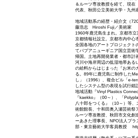
＆ルーツ専攻教授を経て、現在
代表、秋田公立美術大学・九州
地域活動系の経歴・紹介文（72
藤浩志 Hiroshi Fuji／美術家
1960年鹿児島生まれ。京都市
京都情報社設立。京都市内中心市
全国各地のアートプロジェクト
てパプアニューギニア国立芸術
帰国。土地再開発業者・都市計
河川や海岸周辺の低湿地帯あるい
の給料からはじまった『お米のカ
る。89年に鹿児島に制作したMed
し」（1996）、複合ビル「e-t
したシステム型の表現を試行錯
地域活動『Vinyl Plastics
『kaekko』（00～）、「Pol
八十郎をつくる』（10～）等
術館館長、十和田奥入瀬芸術祭
ルーツ専攻教授、秋田市文化創
ーあきた理事長、
NPO法人プ
部・東京藝術大学客員教授
ht