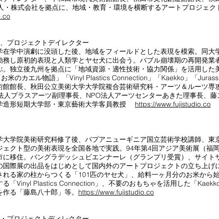
法人・株式会社を拠点に、地域・教育・環境を横断するアートプロジェク
o.co
 美術家、プロジェクトデイレクター
学在学中演劇に没頭した後、地域をフィールドとした表現を模索。同大
勤務し原初的表現と人類学とヤセ犬に出会う。バブル崩壊期の再開発業
ぶ。独立後九州を拠点に「地域資源・適性技術・協力関係」を活用した
ル物語」「Vinyl Plastics Connection」「Kaekko」「Jurassic
術館館長、秋田公立美術大学大学院複合芸術研究科・アーツ＆ルーツ専
法人プラスアーツ副理事長、NPO法人アーツセンターあきた理事長、藤
学造形短期大学部・東京藝術大学客員教授
https://www.fujistudio.co
学大学院美術研究科修了後、パプアニューギニア国立芸術学校講師、東
ジェクト型の美術表現を全国各地で実践。94年第4回アジア美術展（福
市に移住。バングラデッシュビエンナーレ（グランプリ受賞）、サイト
の国際展の出品をはじめとして国内外のアートプロジェクトの立ち上げ
される家の柱からつくる「101匹のヤセ犬」、給料一ヶ月分のお米から
yl Plastics Connection」、不要のおもちゃを活用した「Kaekko」
ソンを作る「藤島八十郎」等。
https://www.fujistudio.co
 美術家・プロジェクトディレクター